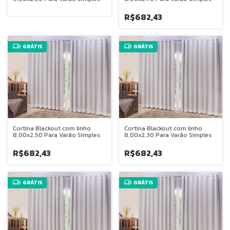
R$682,43
GRÁTIS
GRÁTIS
Cortina Blackout com linho
Cortina Blackout com linho
8,00x2,50 Para Varão Simples
8,00x2,30 Para Varão Simples
R$682,43
R$682,43
GRÁTIS
GRÁTIS