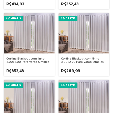
R$434,93
R$352,43
GRÁTIS
GRÁTIS
Cortina Blackout com linho
Cortina Blackout com linho
4,00x2,00 Para Varão Simples
3,00x2,70 Para Varão Simples
R$352,43
R$269,93
GRÁTIS
GRÁTIS