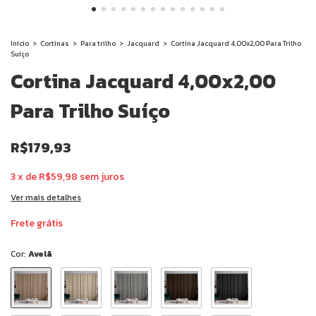
Início
>
Cortinas
>
Para trilho
>
Jacquard
>
Cortina Jacquard 4,00x2,00 Para Trilho
Suíço
Cortina Jacquard 4,00x2,00
Para Trilho Suíço
R$179,93
3
x
de
R$59,98
sem juros
Ver mais detalhes
Frete grátis
Cor:
Avelã