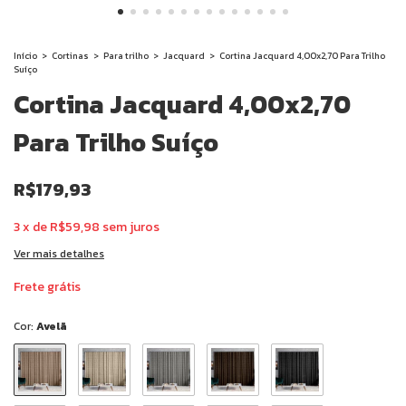
Início
>
Cortinas
>
Para trilho
>
Jacquard
>
Cortina Jacquard 4,00x2,70 Para Trilho
Suíço
Cortina Jacquard 4,00x2,70
Para Trilho Suíço
R$179,93
3
x
de
R$59,98
sem juros
Ver mais detalhes
Frete grátis
Cor:
Avelã