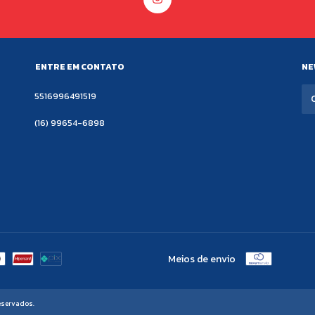
ENTRE EM CONTATO
NE
5516996491519
(16) 99654-6898
Meios de envio
eservados.