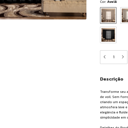
Cor:
Avelã
Descrição
Transforme seu a
de voil. Sem forr
criando um espaç
atmosfera leve e 
elegância e flui
simplicidade em
Detalhes do Prod