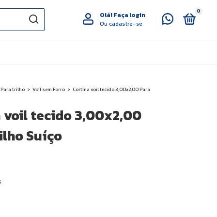
0
Olá!
Faça login
Ou cadastre-se
Para trilho
>
Voil sem Forro
>
Cortina voil tecido 3,00x2,00 Para
 voil tecido 3,00x2,00
ilho Suíço
s