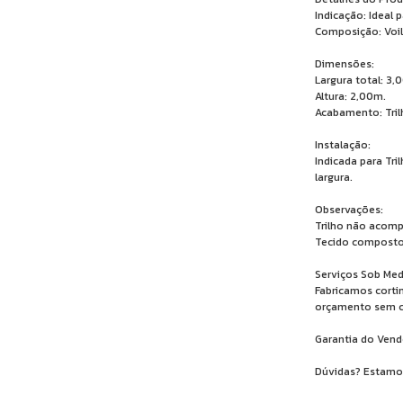
Indicação: Ideal 
Composição: Voil 
Dimensões:
Largura total: 3,
Altura: 2,00m.
Acabamento: Tril
Instalação:
Indicada para Tri
largura.
Observações:
Trilho não acom
Tecido composto 
Serviços Sob Med
Fabricamos cortin
orçamento sem 
Garantia do Vend
Dúvidas? Estamos