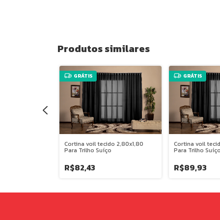
Produtos similares
GRÁTIS
GRÁTIS
ido 4,00x2,50
Cortina voil tecido 2,80x1,80
Cortina voil tec
o
Para Trilho Suíço
Para Trilho Suíç
R$82,43
R$89,93