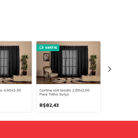
GRÁTIS
GRÁTIS
ido 4,00x2,30
Cortina voil tecido 2,80x2,50
Cortina voil teci
o
Para Trilho Suíço
Para Trilho Suíço
R$82,43
R$82,43