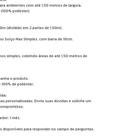
para ambientes com até 1,50 metros de largura.
(100% poliéster).
00m (dividido em 2 partes de 1,50m).
ho Suíço Max Simples, com barra de 10cm.
lhos simples, cobrindo áreas de até 1,50 metros de
panha o produto.
100% de poliéster.
ida:
as personalizadas. Envie suas dúvidas e solicite um
compromisso.
edor: 1 mês.
 disponíveis para responder no campo de perguntas.