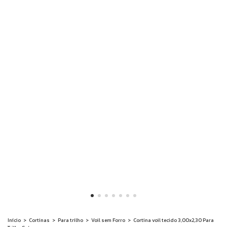
Início
>
Cortinas
>
Para trilho
>
Voil sem Forro
>
Cortina voil tecido 3,00x2,30 Para