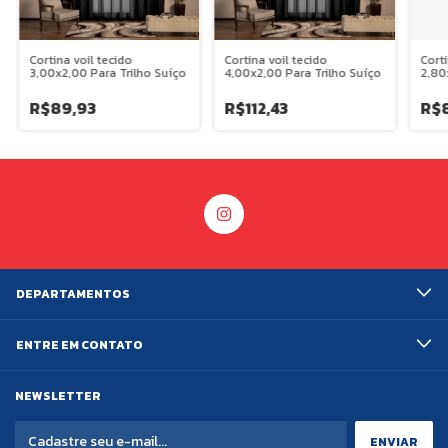
Cortina voil tecido
Cortina voil tecido
Corti
3,00x2,00 Para Trilho Suíço
4,00x2,00 Para Trilho Suíço
2,80
R$89,93
R$112,43
R$8
DEPARTAMENTOS
ENTRE EM CONTATO
NEWSLETTER